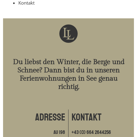
Kontakt
Du liebst den Winter, die Berge und
Schnee? Dann bist du in unseren
Ferienwohnungen in See genau
richtig.
ADRESSE
Kontakt
Au 198
+43 (0) 664 2644256